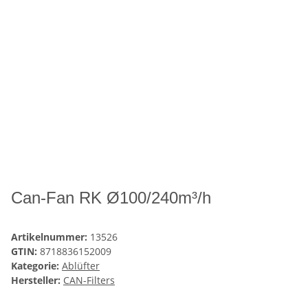
Can-Fan RK Ø100/240m³/h
Artikelnummer:
13526
GTIN:
8718836152009
Kategorie:
Ablüfter
Hersteller:
CAN-Filters