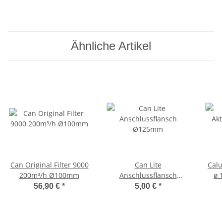
Ähnliche Artikel
Can Original Filter 9000
Can Lite
Calu
200m³/h Ø100mm
Anschlussflansch
ø 
Ø125mm
56,90 €
*
5,00 €
*