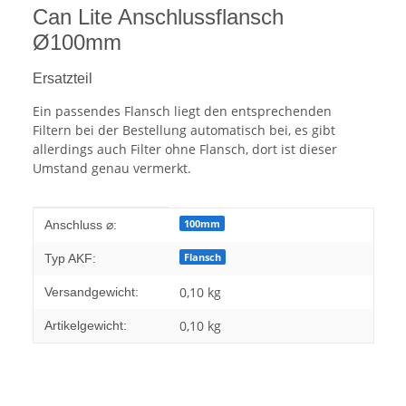
Can Lite Anschlussflansch
Ø100mm
Ersatzteil
Ein passendes Flansch liegt den entsprechenden
Filtern bei der Bestellung automatisch bei, es gibt
allerdings auch Filter ohne Flansch, dort ist dieser
Umstand genau vermerkt.
Produkteigenschaft
Wert
100mm
Anschluss ⌀:
Flansch
Typ AKF:
0,10 kg
Versandgewicht:
0,10
kg
Artikelgewicht: