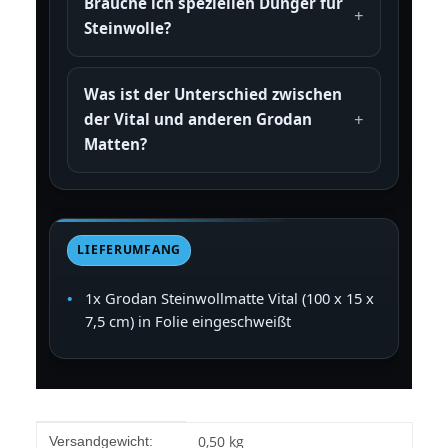
Brauche ich speziellen Dünger für
Steinwolle?
Was ist der Unterschied zwischen
der Vital und anderen Grodan
Matten?
LIEFERUMFANG
1x Grodan Steinwollmatte Vital (100 x 15 x
7,5 cm) in Folie eingeschweißt
Produkteigenschaft
Wert
0,50 kg
Versandgewicht: