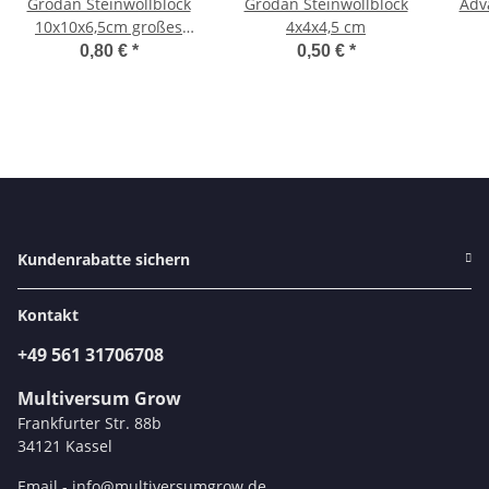
Grodan Steinwollblock
Grodan Steinwollblock
Adv
10x10x6,5cm großes
4x4x4,5 cm
Loch
0,80 €
*
0,50 €
*
Kundenrabatte sichern
Kontakt
+49 561 31706708
Multiversum Grow
Frankfurter Str. 88b
34121 Kassel
Email -
info@multiversumgrow.de