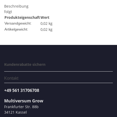
Beschreibung
folgt
Produkteigenschaft
Wert
0,02 kg
Versandgewicht:
0,02
kg
Artikelgewicht:
Kundenrabatte sichern
Kontakt
+49 561 31706708
Multiversum Grow
Frankfurter Str. 88b
34121 Kassel