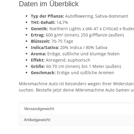
Daten im Überblick
Typ der Pflanze:
Autoflowering, Sativa-dominant
THC-Gehalt:
14,7%
Genetik:
Northern Lights x (AK-47 x Critical) x Ruder
Ertrag:
600 g/m² (innen), 250 g/Pflanze (außen)
Blütezeit:
70-75 Tage
Indica/Sativa:
20% Indica / 80% Sativa
Aroma:
Erdige, süßliche und blumige Noten
Effekt:
Anregend, euphorisch
Größe:
60-70 cm (innen), bis 1 Meter (außen)
Geschmack:
Erdige und süßliche Aromen
Mikromachine Auto ist besonders wegen ihrer Widerstandsf
suchen. Bestelle jetzt deine Mikromachine Auto Samen
Produkteigenschaft
Wert
Versandgewicht:
Artikelgewicht: