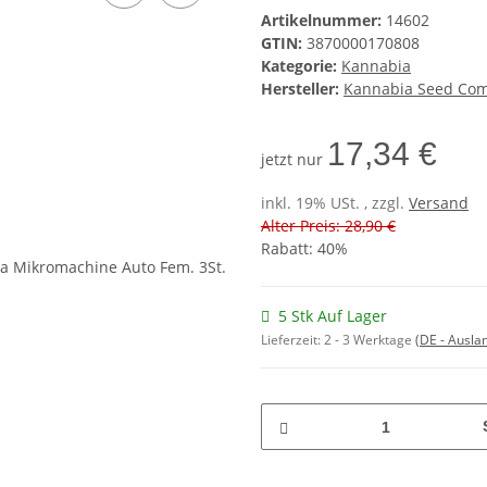
Artikelnummer:
14602
GTIN:
3870000170808
Kategorie:
Kannabia
Hersteller:
Kannabia Seed Co
17,34 €
jetzt nur
inkl. 19% USt. , zzgl.
Versand
Alter Preis: 28,90 €
Rabatt:
40%
5 Stk Auf Lager
Lieferzeit:
2 - 3 Werktage
(DE - Ausla