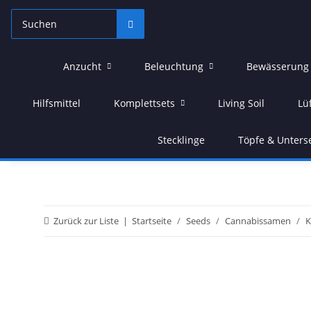
Anzucht
Beleuchtung
Bewässerung
Hilfsmittel
Komplettsets
Living Soil
Lü
Stecklinge
Töpfe & Unters
Zurück zur Liste
Startseite
Seeds
Cannabissamen
K