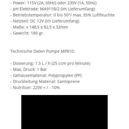
- Power: 115V (2A, 60Hz) oder 230V (1A, 50Hz)
- pH Elektrode: MA911B/2 (im Lieferumfang)
- Betriebstemperatur: 0 bis 50°/ max. 95% Luftfeuchte
- Netzteil: DC 12V (im Lieferumfang)
- Maße: x 148,5 x 82,5 x 32mm
- Gewicht: 180 gr.
Technische Daten Pumpe MP810:
- Dosierung: 1.5 L / h (25 ccm pro Minute)
- Max. Druck: 1 Bar
- Gehäusematerial: Polypropylen (PP)
- Druckleitung Material: Santoprene
- Nutrition: 220V + / - 10%