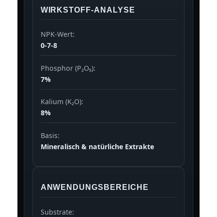
WIRKSTOFF-ANALYSE
NPK-Wert:
0-7-8
Phosphor (P₂O₅):
7%
Kalium (K₂O):
8%
Basis:
Mineralisch & natürliche Extrakte
ANWENDUNGSBEREICHE
Substrate: