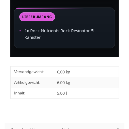
LIEFERUMFANG
1x Rock Nutrients Rock Resinator 5L
Kanister
Produkteigenschaft
Wert
6,00 kg
Versandgewicht:
6,00
kg
Artikelgewicht:
5,00 l
Inhalt: