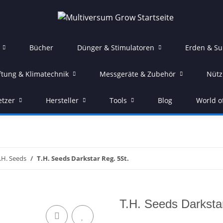
Bücher
Dünger & Stimulatoren
Erden & Su
ftung & Klimatechnik
Messgeräte & Zubehör
Nütz
etzer
Hersteller
Tools
Blog
World o
.H. Seeds
T.H. Seeds Darkstar Reg. 5St.
T.H. Seeds Darksta