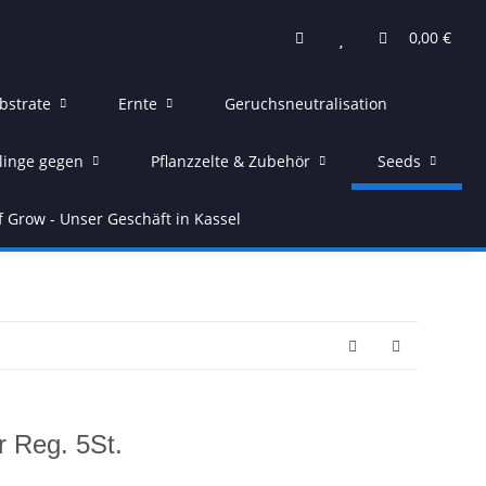
0,00 €
bstrate
Ernte
Geruchsneutralisation
linge gegen
Pflanzzelte & Zubehör
Seeds
f Grow - Unser Geschäft in Kassel
r Reg. 5St.