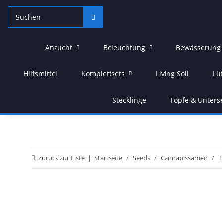
Anzucht
Beleuchtung
Bewässerung
Hilfsmittel
Komplettsets
Living Soil
Lü
Stecklinge
Töpfe & Unters
Zurück zur Liste
Startseite
Seeds
Cannabissamen
T