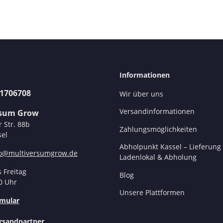
Informationen
31706708
Wir über uns
Versandinformationen
rsum Grow
r Str. 88b
Zahlungsmöglichkeiten
el
Abholpunkt Kassel – Lieferung 
fo@multiversumgrow.de
Ladenlokal & Abholung
 Freitag
Blog
0 Uhr
Unsere Plattformen
mular
rsandpartner