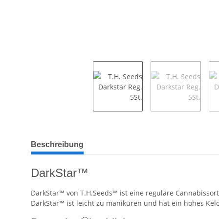
weitere Registerkarten anzeigen
Beschreibung
DarkStar™
DarkStar™ von T.H.Seeds™ ist eine reguläre Cannabissorte,
DarkStar™ ist leicht zu maniküren und hat ein hohes Kelc