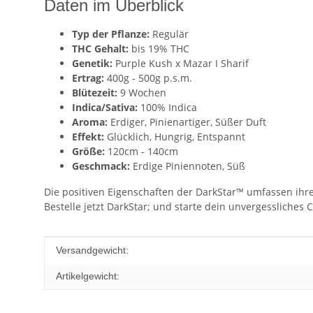
Daten im Überblick
Typ der Pflanze:
Regulär
THC Gehalt:
bis 19% THC
Genetik:
Purple Kush x Mazar I Sharif
Ertrag:
400g - 500g p.s.m.
Blütezeit:
9 Wochen
Indica/Sativa:
100% Indica
Aroma:
Erdiger, Pinienartiger, Süßer Duft
Effekt:
Glücklich, Hungrig, Entspannt
Größe:
120cm - 140cm
Geschmack:
Erdige Piniennoten, Süß
Die positiven Eigenschaften der DarkStar™ umfassen ihre 
Bestelle jetzt DarkStar; und starte dein unvergessliches
Produkteigenschaft
Wert
Versandgewicht:
Artikelgewicht: