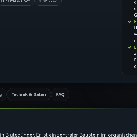
Für Erde & Coco
NPK: 2-7-4
d
e
G
F
H
v
n
E
a
P
o
g
Technik & Daten
FAQ
ein Blütedünger. Er ist ein zentraler Baustein im organisch