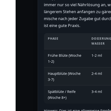
immer nur so viel Nährlösung an, wi
längerem Stehen anfangen zu gären
mische nach jeder Zugabe gut durch.
ist eine gute Praxis.
PHASE
DOSIERUNG
WASSER
Frühe Blüte (Woche
1-2 ml
1-2)
Hauptblüte (Woche
2-4 ml
3-7)
Spätblüte / Reife
3-4 ml
(Woche 8+)
Hinweis: Dies ist eine allgemeine Empf