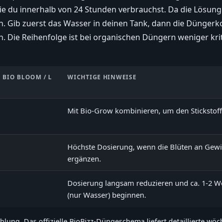
e du innerhalb von 24 Stunden verbrauchst. Da die Lösung o
. Gib zuerst das Wasser in deinen Tank, dann die Dünger
 Die Reihenfolge ist bei organischen Düngern weniger kriti
 BIO BLOOM / L
WICHTIGE HINWEISE
Mit Bio-Grow kombinieren, um den Stickstoff
Höchste Dosierung, wenn die Blüten an Gewi
ergänzen.
Dosierung langsam reduzieren und ca. 1-2 W
(nur Wasser) beginnen.
ehlung. Das offizielle BioBizz-Düngeschema liefert detaillierte w