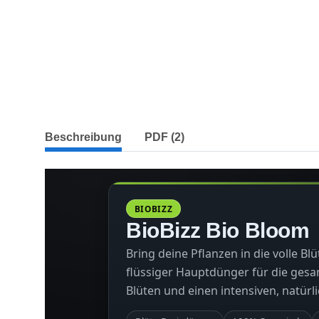
weitere Registerkarten anzeigen
Beschreibung
PDF (2)
BIOBIZZ
BioBizz Bio Bloom
Bring deine Pflanzen in die volle Blü
flüssiger Hauptdünger für die gesa
Blüten und einen intensiven, natür