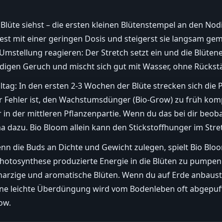
lüte siehst – die ersten kleinen Blütenstempel an den Nodie
st mit einer geringen Dosis und steigerst sie langsam ge
Umstellung reagieren: Der Stretch setzt ein und die Blütene
erdigen Geruch und mischt sich gut mit Wasser, ohne Rückst
lltag: In den ersten 2-3 Wochen der Blüte strecken sich di
iger Fehler ist, den Wachstumsdünger (Bio-Grow) zu früh ko
r in der mittleren Pflanzenpartie. Wenn du das bei dir beobac
dazu. Bio Bloom allein kann den Stickstoffhunger im Stretc
n die Buds an Dichte und Gewicht zulegen, spielt Bio Bloo
 Photosynthese produzierte Energie in die Blüten zu pumpen.
rzige und aromatische Blüten. Wenn du auf Erde anbaust, w
Eine leichte Überdüngung wird vom Bodenleben oft abgepuffe
ow.