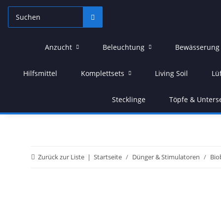
Anzucht
Beleuchtung
Bewässerung
Hilfsmittel
Komplettsets
Living Soil
Lü
Stecklinge
Töpfe & Unters
Zurück zur Liste
Startseite
Dünger & Stimulatoren
Bio