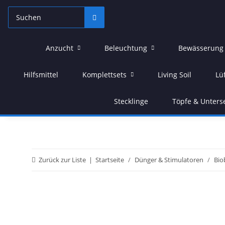
Anzucht
Beleuchtung
Bewässerung
Hilfsmittel
Komplettsets
Living Soil
Lü
Stecklinge
Töpfe & Unters
Zurück zur Liste
Startseite
Dünger & Stimulatoren
Bio