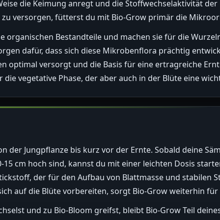
 Weise die Keimung anregt und die Stoffwechselaktivität der 
n zu versorgen, fütterst du mit Bio-Grow primär die Mikroo
die organischen Bestandteile und machen sie für die Wurzel
rgen dafür, dass sich diese Mikrobenflora prächtig entwicke
n optimal versorgt und die Basis für eine ertragreiche Ern
die vegetative Phase, der aber auch in der Blüte eine wichti
von der Jungpflanze bis kurz vor der Ernte. Sobald deine Säm
-15 cm hoch sind, kannst du mit einer leichten Dosis starten
Stickstoff, der für den Aufbau von Blattmasse und stabilen S
ich auf die Blüte vorbereiten, sorgt Bio-Grow weiterhin fü
hselst und zu Bio-Bloom greifst, bleibt Bio-Grow Teil dein