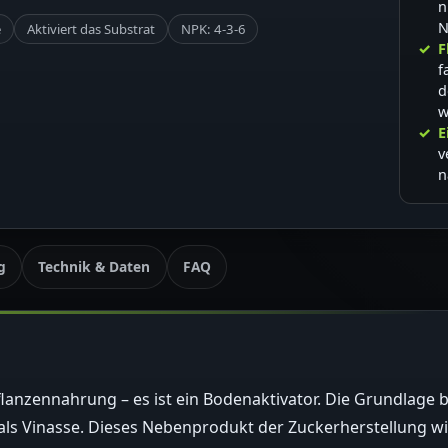
n
N
e
Aktiviert das Substrat
NPK: 4-3-6
F
f
d
w
E
v
n
g
Technik & Daten
FAQ
flanzennahrung – es ist ein Bodenaktivator. Die Grundlage bi
ls Vinasse. Dieses Nebenprodukt der Zuckerherstellung wir