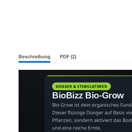
weitere Registerkarten anzeigen
Beschreibung
PDF (2)
DÜNGER & STIMULATOREN
BioBizz Bio-Grow
Bio-Grow ist dein organisches Fu
Dieser flüssige Dünger auf Basis vo
Pflanzen, sondern aktiviert das Bo
und eine reiche Ernte.